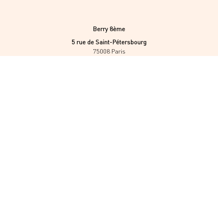
Berry 8ème
5 rue de Saint-Pétersbourg
75008 Paris
+33 1 42 93 31 40
mar – sam 10h – 20h
Dimanche 11h – 19h
Berry 4ème
5 rue d’Ormesson
75004 Paris
+33 1 43 36 72 30
mar – sam 10h – 20h
Dimanche 11h – 19h
Accueil
Nous contacter
Plan du Site