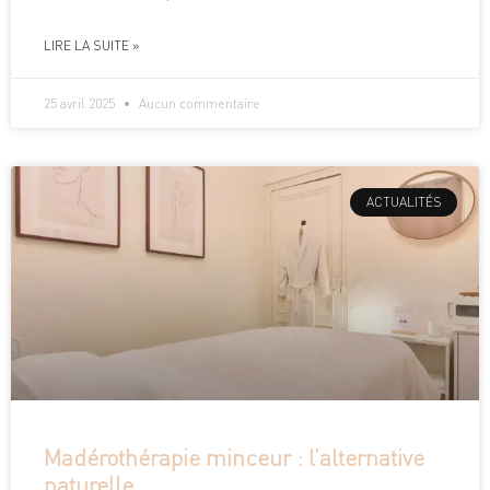
LIRE LA SUITE »
25 avril 2025
Aucun commentaire
ACTUALITÉS
Madérothérapie minceur : l’alternative
naturelle