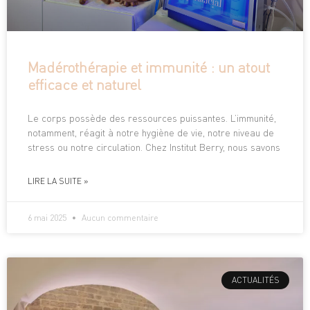
Madérothérapie et immunité : un atout
efficace et naturel
Le corps possède des ressources puissantes. L’immunité,
notamment, réagit à notre hygiène de vie, notre niveau de
stress ou notre circulation. Chez Institut Berry, nous savons
LIRE LA SUITE »
6 mai 2025
Aucun commentaire
ACTUALITÉS