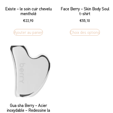
Existe – le soin cuir chevelu
Face Berry – Skin Body Soul
mentholé
t-shirt
€
22,90
€
55,10
Ajouter au panier
Choix des options
Gua sha Berry – Acier
inoxydable – Redessine la