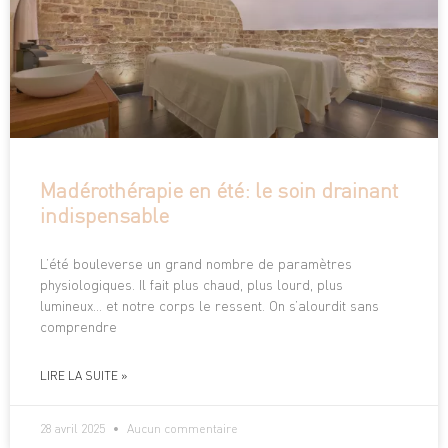
Madérothérapie en été: le soin drainant
indispensable
L’été bouleverse un grand nombre de paramètres
physiologiques. Il fait plus chaud, plus lourd, plus
lumineux… et notre corps le ressent. On s’alourdit sans
comprendre
LIRE LA SUITE »
28 avril 2025
Aucun commentaire