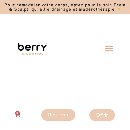
Pour remodeler votre corps, optez pour le soin Drain
& Sculpt, qui allie drainage et madérothérapie
0
Offrir
Réserver