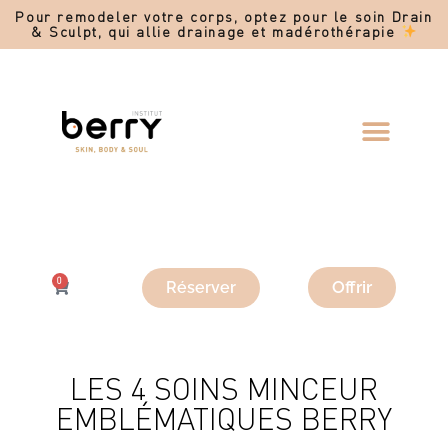
Pour remodeler votre corps, optez pour le soin Drain
& Sculpt, qui allie drainage et madérothérapie
0
Offrir
Réserver
LES 4 SOINS MINCEUR
EMBLÉMATIQUES BERRY