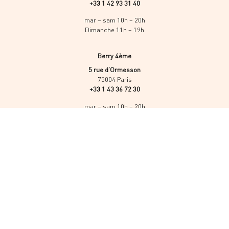
+33 1 42 93 31 40
mar – sam 10h – 20h
Dimanche 11h – 19h
Berry 4ème
5 rue d’Ormesson
75004 Paris
+33 1 43 36 72 30
mar – sam 10h – 20h
Dimanche 11h – 19h
Accueil
Nous contacter
Plan du Site
Politique de conf.
Réalisé par Novabrica
CGV
contact@institutberry.fr