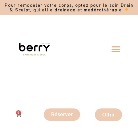
Pour remodeler votre corps, optez pour le soin Drain
& Sculpt, qui allie drainage et madérothérapie
0
Offrir
Réserver