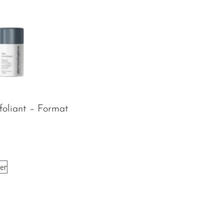
foliant – Format
ier