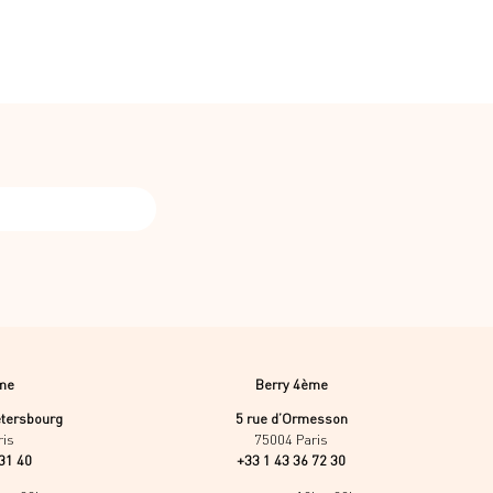
me
Berry 4ème
étersbourg
5 rue d’Ormesson
ris
75004 Paris
31 40
+33 1 43 36 72 30