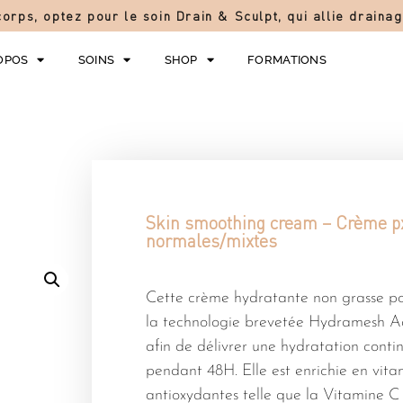
orps, optez pour le soin Drain & Sculpt, qui allie drain
OPOS
SOINS
SHOP
FORMATIONS
Skin smoothing cream – Crème p
normales/mixtes
Cette crème hydratante non grasse p
la technologie brevetée Hydramesh A
afin de délivrer une hydratation conti
pendant 48H. Elle est enrichie en vita
antioxydantes telle que la Vitamine C