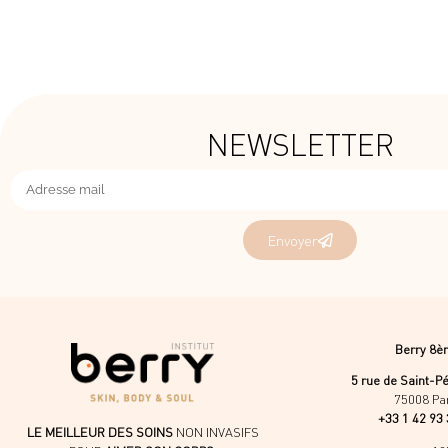
NEWSLETTER
Envoyer
Berry 8è
5 rue de Saint-P
75008 Pa
+33 1 42 93 
LE MEILLEUR DES SOINS
NON INVASIFS