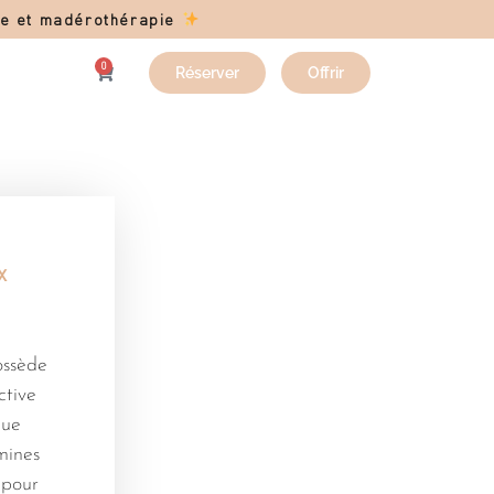
age et madérothérapie
0
Réserver
Offrir
x
ossède
ctive
nue
mines
 pour