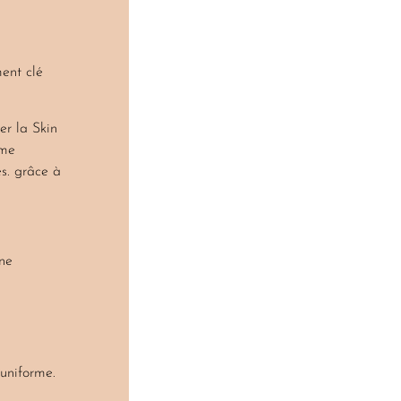
ment clé
er la Skin
ème
s. grâce à
une
 uniforme.