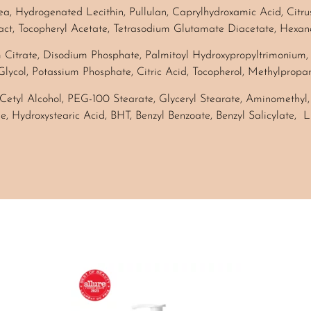
a, Hydrogenated Lecithin, Pullulan, Caprylhydroxamic Acid, Citru
ct, Tocopheryl Acetate, Tetrasodium Glutamate Diacetate, Hexan
um Citrate, Disodium Phosphate, Palmitoyl Hydroxypropyltrimonium,
lycol, Potassium Phosphate, Citric Acid, Tocopherol, Methylpropan
 Cetyl Alcohol, PEG-100 Stearate, Glyceryl Stearate, Aminomethyl,
, Hydroxystearic Acid, BHT, Benzyl Benzoate, Benzyl Salicylate, Li