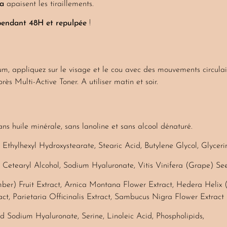
ca
apaisent les tiraillements.
 pendant 48H et repulpée
!
um, appliquez sur le visage et le cou avec des mouvements circulai
près Multi-Active Toner. A utiliser matin et soir.
ns huile minérale, sans lanoline et sans alcool dénaturé.
Ethylhexyl Hydroxystearate, Stearic Acid, Butylene Glycol, Glyceri
 Cetearyl Alcohol, Sodium Hyaluronate, Vitis Vinifera (Grape) Se
er) Fruit Extract, Arnica Montana Flower Extract, Hedera Helix (
act, Parietaria Officinalis Extract, Sambucus Nigra Flower Extract
ed Sodium Hyaluronate, Serine, Linoleic Acid, Phospholipids,