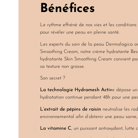
Bénéfices
Le rythme effréné de nos vies et les conditions
pour révéler une peau en pleine santé.
Les experts du soin de la peau Dermalogica ont
Smoothing Cream, notre crème hydratante Best-S
hydratante Skin Smoothing Cream convient par
sa texture non grasse.
Son secret ?
La technologie Hydramesh Activ
e dépose un 
hydratation continue pendant 48h pour une pe
L’extrait de pépins de raisin
neutralise les ra
environnemental afin d’obtenir une peau saine,
La vitamine C
, un puissant antioxydant, lutte