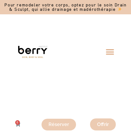
Pour remodeler votre corps, optez pour le soin Drain
& Sculpt, qui allie drainage et madérothérapie
0
Offrir
Réserver