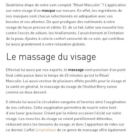
Quatrième étape de notre soin complet “Rituel Masculin” ? L’application
sur votre visage d’un
masque
sur mesure. En effet, les ingrédients de
nos masques sont chacun sélectionnés en adéquation avec vos
besoins et vos attentes. De quoi prodiguer des nutriments à votre
visage de façon précise et ciblée. Et, de ce fait, lutter une nouvelle fois
contre l’excès de sébum, les tiraillements, l’assèchement et l’irritation
de la peau. Ajoutez à cela le confort sensoriel de ce soin, qui contribue
lui aussi grandement à votre relaxation globale.
Le massage du visage
Effectué lui aussi par nos experts, le
massage
vient ponctuer d’un point
final cette pause dans le temps de 45 minutes qu’est le Rituel
Masculin. Lui aussi vecteur de plusieurs effets positifs pour le visage et
la santé en général, le massage du visage de l’Institut Berry sonne
comme un doux dessert.
Il stimule lui aussi la circulation sanguine et favorise ainsi l’oxygénation
de nos cellules. Cette oxygénation permettra de nourrir notre teint
d’une lueur gracieuse. Créant par la même occasion l’éclat sur notre
visage. Les muscles du visage se voient pareillement détendus,
réduisant alors les tensions du visage, et donc l’apparition de rides sur
ce dernier. L’effet
lymphatique
de ce genre de massage offre également