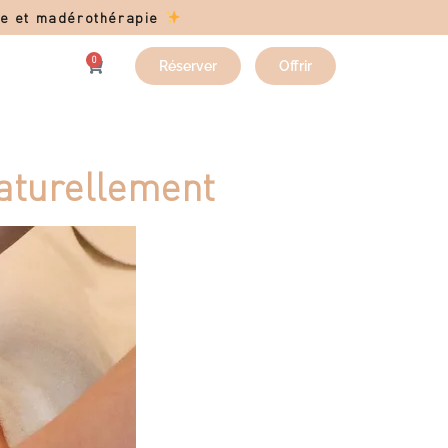
age et madérothérapie
0
Réserver
Offrir
naturellement